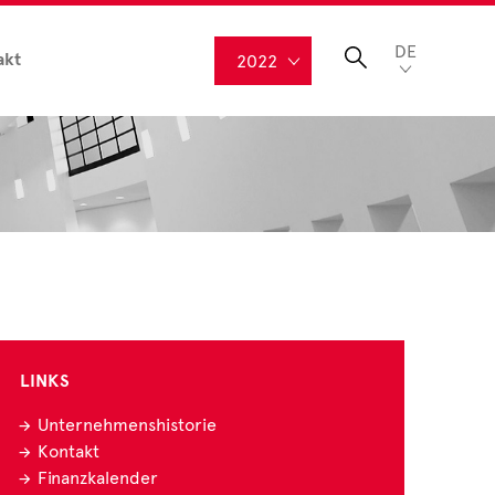
DE
akt
2022
LINKS
Unternehmenshistorie
Kontakt
Finanzkalender