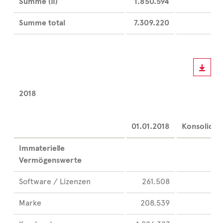
Summe (II)
1.850.594
Summe total
7.309.220
2018
Ve
01.01.2018
Konsolidie
Immaterielle
Vermögenswerte
Software / Lizenzen
261.508
Marke
208.539