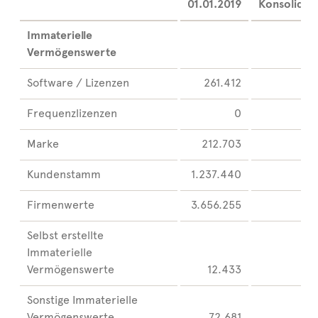
01.01.2019
Konsolidie
Immaterielle
Vermögenswerte
Software / Lizenzen
261.412
Frequenzlizenzen
0
Marke
212.703
Kundenstamm
1.237.440
Firmenwerte
3.656.255
Selbst erstellte
Immaterielle
Vermögenswerte
12.433
Sonstige Immaterielle
Vermögenswerte
72.681