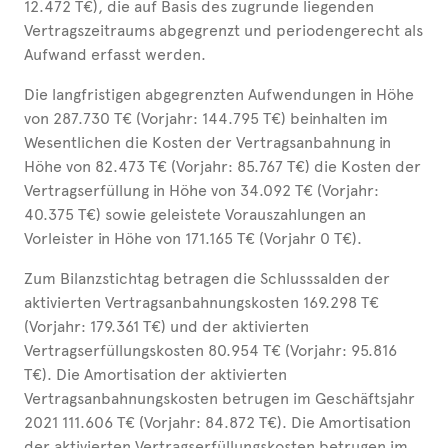
12.472 T€), die auf Basis des zugrunde liegenden
Vertragszeitraums abgegrenzt und periodengerecht als
Aufwand erfasst werden.
Die langfristigen abgegrenzten Aufwendungen in Höhe
von 287.730 T€ (Vorjahr: 144.795 T€) beinhalten im
Wesentlichen die Kosten der Vertragsanbahnung in
Höhe von 82.473 T€ (Vorjahr: 85.767 T€) die Kosten der
Vertragserfüllung in Höhe von 34.092 T€ (Vorjahr:
40.375 T€) sowie geleistete Vorauszahlungen an
Vorleister in Höhe von 171.165 T€ (Vorjahr 0 T€).
Zum Bilanzstichtag betragen die Schlusssalden der
aktivierten Vertragsanbahnungskosten 169.298 T€
(Vorjahr: 179.361 T€) und der aktivierten
Vertragserfüllungskosten 80.954 T€ (Vorjahr: 95.816
T€). Die Amortisation der aktivierten
Vertragsanbahnungskosten betrugen im Geschäftsjahr
2021 111.606 T€ (Vorjahr: 84.872 T€). Die Amortisation
der aktivierten Vertragserfüllungskosten betrugen im