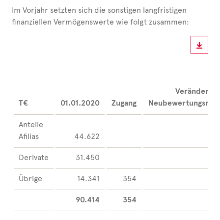
Im Vorjahr setzten sich die sonstigen langfristigen
finanziellen Vermögenswerte wie folgt zusammen:
Veränderung
T€
01.01.2020
Zugang
Neubewertungsrück
Anteile
Afilias
44.622
32
Derivate
31.450
Übrige
14.341
354
90.414
354
32