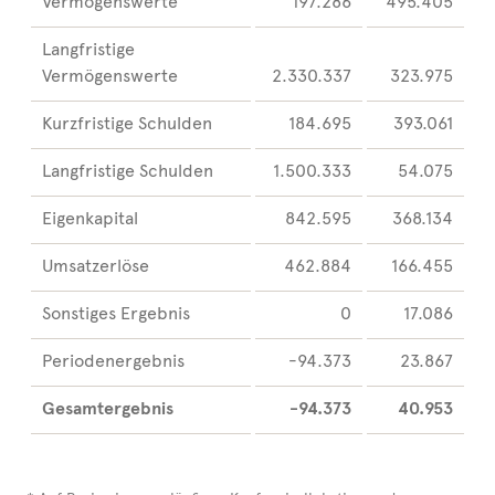
Vermögenswerte
197.286
495.405
Langfristige
Vermögenswerte
2.330.337
323.975
Kurzfristige Schulden
184.695
393.061
Langfristige Schulden
1.500.333
54.075
Eigenkapital
842.595
368.134
Umsatzerlöse
462.884
166.455
Sonstiges Ergebnis
0
17.086
Periodenergebnis
-94.373
23.867
Gesamtergebnis
-94.373
40.953