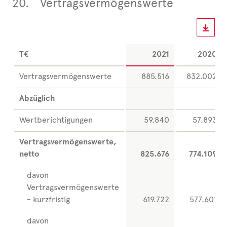
20.
Vertragsvermögenswerte
T€
2021
2020
Vertragsvermögenswerte
885.516
832.002
Abzüglich
Wertberichtigungen
59.840
57.893
Vertragsvermögenswerte,
netto
825.676
774.109
davon
Vertragsvermögenswerte
- kurzfristig
619.722
577.601
davon