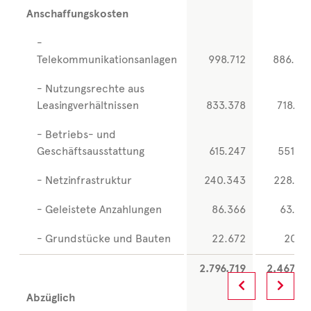
Anschaffungskosten
-
Telekommunikationsanlagen
998.712
886.00
- Nutzungsrechte aus
Leasingverhältnissen
833.378
718.59
- Betriebs- und
Geschäftsausstattung
615.247
551.14
- Netzinfrastruktur
240.343
228.25
- Geleistete Anzahlungen
86.366
63.25
- Grundstücke und Bauten
22.672
20.17
2.796.719
2.467.41
Abzüglich