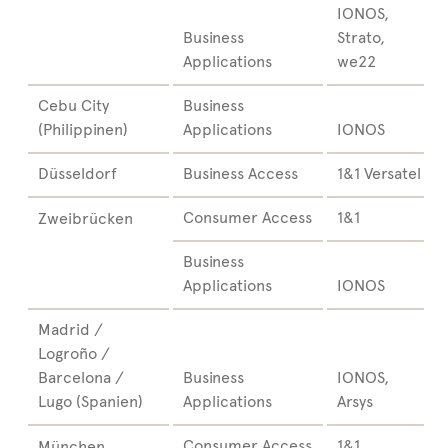
IONOS,
Business
Strato,
Applications
we22
Cebu City
Business
(Philippinen)
Applications
IONOS
Düsseldorf
Business Access
1&1 Versatel
Consumer Access
1&1
Zweibrücken
Business
Applications
IONOS
Madrid /
Logroño /
Barcelona /
Business
IONOS,
Lugo (Spanien)
Applications
Arsys
Consumer Access
1&1
München