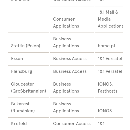
1&1 Mail &
Consumer
Media
Applications
Applications
Business
Stettin (Polen)
Applications
home.pl
Essen
Business Access
1&1 Versatel
Flensburg
Business Access
1&1 Versatel
Gloucester
Business
IONOS,
(Großbritannien)
Applications
Fasthosts
Bukarest
Business
(Rumänien)
Applications
IONOS
Krefeld
Consumer Access
1&1