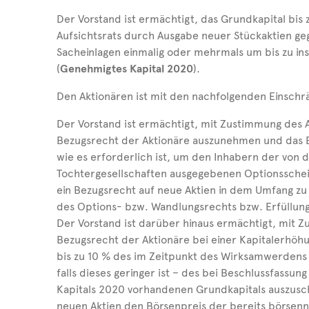
Der Vorstand ist ermächtigt, das Grundkapital bi
Aufsichtsrats durch Ausgabe neuer Stückaktien g
Sacheinlagen einmalig oder mehrmals um bis zu i
(
Genehmigtes Kapital 2020
).
Den Aktionären ist mit den nachfolgenden Einsch
Der Vorstand ist ermächtigt, mit Zustimmung des 
Bezugsrecht der Aktionäre auszunehmen und das B
wie es erforderlich ist, um den Inhabern der von d
Tochtergesellschaften ausgegebenen Optionssche
ein Bezugsrecht auf neue Aktien in dem Umfang z
des Options- bzw. Wandlungsrechts bzw. Erfüllun
Der Vorstand ist darüber hinaus ermächtigt, mit Z
Bezugsrecht der Aktionäre bei einer Kapitalerhöhu
bis zu 10 % des im Zeitpunkt des Wirksamwerdens
falls dieses geringer ist – des bei Beschlussfass
Kapitals 2020 vorhandenen Grundkapitals auszusc
neuen Aktien den Börsenpreis der bereits börsenn