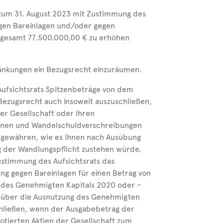
s zum 31. August 2023 mit Zustimmung des
egen Bareinlagen und/oder gegen
nsgesamt 77.500.000,00 € zu erhöhen
ränkungen ein Bezugsrecht einzuräumen.
Aufsichtsrats Spitzenbeträge von dem
ezugsrecht auch insoweit auszuschließen,
er Gesellschaft oder ihren
inen und Wandelschuldverschreibungen
u gewähren, wie es ihnen nach Ausübung
g der Wandlungspflicht zustehen würde.
ustimmung des Aufsichtsrats das
ng gegen Bareinlagen für einen Betrag von
 des Genehmigten Kapitals 2020 oder –
ung über die Ausnutzung des Genehmigten
hließen, wenn der Ausgabebetrag der
otierten Aktien der Gesellschaft zum