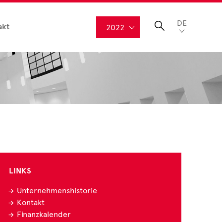
DE
akt
2022
LINKS
Unternehmenshistorie
Kontakt
Finanzkalender