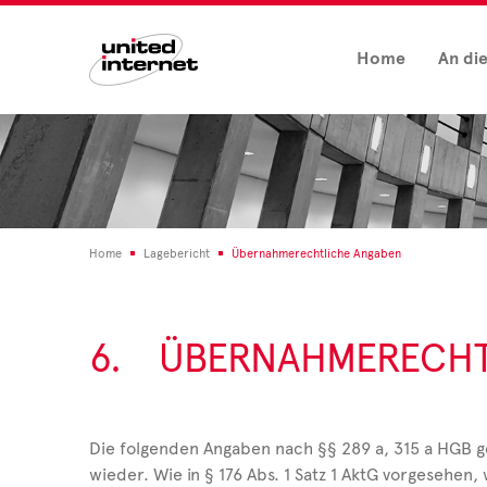
Home
An di
Home
Lagebericht
Übernahmerechtliche Angaben
6.
ÜBERNAHMERECHT
Die folgenden Angaben nach §§ 289 a, 315 a HGB ge
wieder. Wie in § 176 Abs. 1 Satz 1 AktG vorgesehen