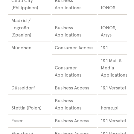
Cebu City
Business
(Philippinen)
Applications
IONOS
Madrid /
Logroño
Business
IONOS,
(Spanien)
Applications
Arsys
München
Consumer Access
1&1
1&1 Mail &
Consumer
Media
Applications
Applications
Düsseldorf
Business Access
1&1 Versatel
Business
Stettin (Polen)
Applications
home.pl
Essen
Business Access
1&1 Versatel
Flensburg
Business Access
1&1 Versatel