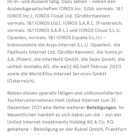
im In- und Ausland tätig. Dazu zählen – neben den
Auslandsgesellschaften IONOS Inc. (USA; vormals: 1&1
IONOS Inc.), IONOS Cloud Ltd. (Großbritannien;
vormals: 1&1 IONOS Ltd.), IONOS S.A.R.L. (Frankreich;
vormals: 1&1 IONOS S.A.R.L.) und IONOS Cloud S.L.U.
(Spanien; vormals: 1&1 IONOS España S.L.U.) –
insbesondere die Arsys Internet S.L.U. (Spanien), die
Fasthosts Internet Ltd. (Großbritannien), die home.pl
S.A. (Polen), die InterNetX GmbH, die Sedo GmbH, die
united-domains AG, die we22 AG (seit Februar 2021)
sowie die World4You Internet Services GmbH
(Österreich).
Neben diesen operativ tätigen und vollkonsolidierten
Tochterunternehmen hielt United Internet zum 31.
Dezember 2021 eine Reihe weiterer
Beteiligungen
. Im
Wesentlichen handelt es sich dabei um die – von der
United Internet Investments Holding AG & Co. KG
gehaltene – Beteiligung an der Kublai GmbH, Frankfurt