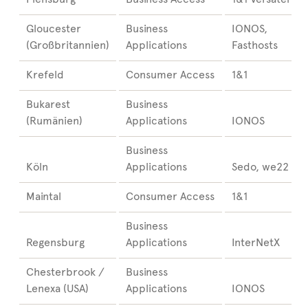
Gloucester
Business
IONOS,
(Großbritannien)
Applications
Fasthosts
Krefeld
Consumer Access
1&1
Bukarest
Business
(Rumänien)
Applications
IONOS
Business
Köln
Applications
Sedo, we22
Maintal
Consumer Access
1&1
Business
Regensburg
Applications
InterNetX
Chesterbrook /
Business
Lenexa (USA)
Applications
IONOS