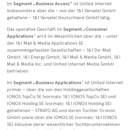
Im
Segment „Business Access“
ist United Internet
insbesondere über die – von der 1&1 Versatel GmbH
gehaltene – 1&1 Versatel Deutschland GmbH tätig.
Das operative Geschäft im
Segment „Consumer
Applications
“ wird im Wesentlichen über die – unter
der 1&1 Mail & Media Applications SE
zusammengefassten Gesellschaften – 1&1 De-Mail
GmbH, 1&1 Energy GmbH, 1&1 Mail & Media GmbH, 1&1
Mail & Media Inc. und United Internet Media GmbH
betrieben.
Im
Segment „Business Applications
“ ist United Internet
primär – über die von den Holdinggesellschaften
IONOS TopCo SE (vormals: 1&1 IONOS TopCo SE) und
IONOS Holding SE (vormals: 1&1 IONOS Holding SE)
gehaltenen – STRATO AG und deren Tochter Cronon
GmbH sowie über die IONOS SE (vormals: 1&1 IONOS
SE) inklusive derer wesentlicher Tochterunternehmen