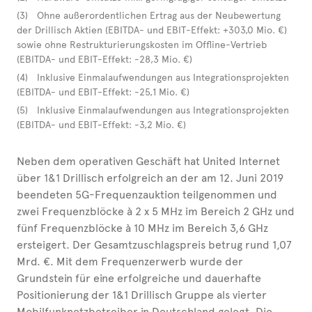
(3) Ohne außerordentlichen Ertrag aus der Neubewertung
der Drillisch Aktien (EBITDA- und EBIT-Effekt: +303,0 Mio. €)
sowie ohne Restrukturierungskosten im Offline-Vertrieb
(EBITDA- und EBIT-Effekt: -28,3 Mio. €)
(4) Inklusive Einmalaufwendungen aus Integrationsprojekten
(EBITDA- und EBIT-Effekt: -25,1 Mio. €)
(5) Inklusive Einmalaufwendungen aus Integrationsprojekten
(EBITDA- und EBIT-Effekt: -3,2 Mio. €)
Neben dem operativen Geschäft hat United Internet
über 1&1 Drillisch erfolgreich an der am 12. Juni 2019
beendeten 5G-Frequenzauktion teilgenommen und
zwei Frequenzblöcke à 2 x 5 MHz im Bereich 2 GHz und
fünf Frequenzblöcke à 10 MHz im Bereich 3,6 GHz
ersteigert. Der Gesamtzuschlagspreis betrug rund 1,07
Mrd. €. Mit dem Frequenzerwerb wurde der
Grundstein für eine erfolgreiche und dauerhafte
Positionierung der 1&1 Drillisch Gruppe als vierter
Mobilfunknetzbetreiber in Deutschland gelegt. Die