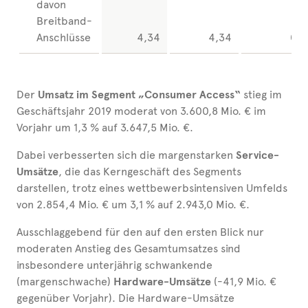
davon
Breitband-
Anschlüsse
4,34
4,34
0,0
Der
Umsatz im Segment „Consumer Access“
stieg im
Geschäftsjahr 2019 moderat von 3.600,8 Mio. € im
Vorjahr um 1,3 % auf 3.647,5 Mio. €.
Dabei verbesserten sich die margenstarken
Service-
Umsätze
, die das Kerngeschäft des Segments
darstellen, trotz eines wettbewerbsintensiven Umfelds
von 2.854,4 Mio. € um 3,1 % auf 2.943,0 Mio. €.
Ausschlaggebend für den auf den ersten Blick nur
moderaten Anstieg des Gesamtumsatzes sind
insbesondere unterjährig schwankende
(margenschwache)
Hardware-Umsätze
(-41,9 Mio. €
gegenüber Vorjahr). Die Hardware-Umsätze