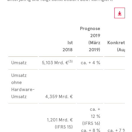
Prognose
2019
Ist
(März
Konkretisi
2018
2019)
(Augus
(3)
Umsatz
5,103 Mrd. €
ca. + 4 %
ca
Umsatz
ohne
Hardware-
Umsatz
4,359 Mrd. €
ca
ca. +
12 %
ca.
1,201 Mrd. €
(IFRS 16)
(I
(IFRS 15)
ca. + 8 %
ca. + 7 % (I