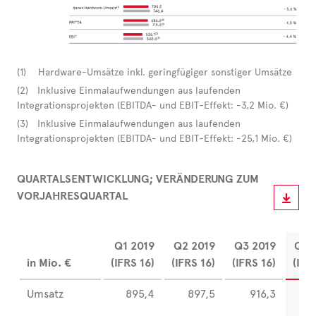
(1) Hardware-Umsätze inkl. geringfügiger sonstiger Umsätze
(2) Inklusive Einmalaufwendungen aus laufenden
Integrationsprojekten (EBITDA- und EBIT-Effekt: -3,2 Mio. €)
(3) Inklusive Einmalaufwendungen aus laufenden
Integrationsprojekten (EBITDA- und EBIT-Effekt: -25,1 Mio. €)
QUARTALSENTWICKLUNG; VERÄNDERUNG ZUM
VORJAHRESQUARTAL
Q1 2019
Q2 2019
Q3 2019
Q4 
in Mio. €
(IFRS 16)
(IFRS 16)
(IFRS 16)
(IFR
Umsatz
895,4
897,5
916,3
9