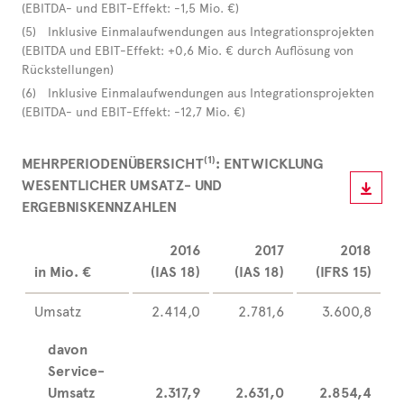
(EBITDA- und EBIT-Effekt: -1,5 Mio. €)
(5) Inklusive Einmalaufwendungen aus Integrationsprojekten
(EBITDA­ und EBIT-Effekt: +0,6 Mio. € durch Auflösung von
Rückstellungen)
(6) Inklusive Einmalaufwendungen aus Integrationsprojekten
(EBITDA- und EBIT-Effekt: -12,7 Mio. €)
(1)
MEHRPERIODENÜBERSICHT
: ENTWICKLUNG
WESENTLICHER UMSATZ- UND
ERGEBNISKENNZAHLEN
2016
2017
2018
in Mio. €
(IAS 18)
(IAS 18)
(IFRS 15)
Umsatz
2.414,0
2.781,6
3.600,8
davon
Service-
Umsatz
2.317,9
2.631,0
2.854,4