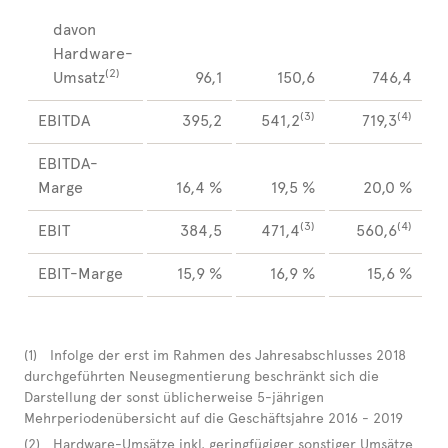
davon
Hardware-
(2)
Umsatz
96,1
150,6
746,4
(3)
(4)
EBITDA
395,2
541,2
719,3
EBITDA-
Marge
16,4 %
19,5 %
20,0 %
(3)
(4)
EBIT
384,5
471,4
560,6
EBIT-Marge
15,9 %
16,9 %
15,6 %
(1) Infolge der erst im Rahmen des Jahresabschlusses 2018
durchgeführten Neusegmentierung beschränkt sich die
Darstellung der sonst üblicherweise 5-jährigen
Mehrperiodenübersicht auf die Geschäftsjahre 2016 - 2019
(2) Hardware-Umsätze inkl. geringfügiger sonstiger Umsätze