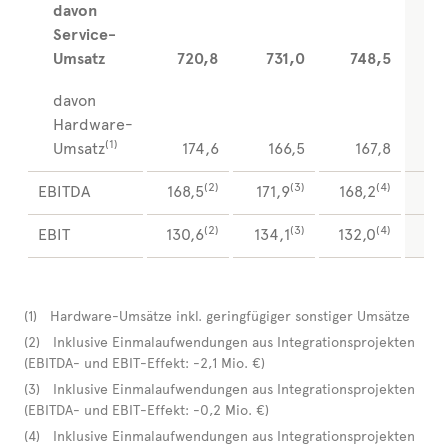
davon
Service-
Umsatz
720,8
731,0
748,5
7
davon
Hardware-
(1)
Umsatz
174,6
166,5
167,8
1
(2)
(3)
(4)
EBITDA
168,5
171,9
168,2
178
(2)
(3)
(4)
EBIT
130,6
134,1
132,0
139
(1) Hardware-Umsätze inkl. geringfügiger sonstiger Umsätze
(2) Inklusive Einmalaufwendungen aus Integrationsprojekten
(EBITDA- und EBIT-Effekt: -2,1 Mio. €)
(3) Inklusive Einmalaufwendungen aus Integrationsprojekten
(EBITDA- und EBIT-Effekt: -0,2 Mio. €)
(4) Inklusive Einmalaufwendungen aus Integrationsprojekten